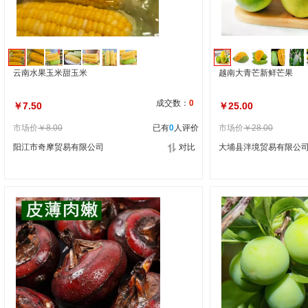
云南水果玉米甜玉米
越南大青芒新鲜芒果
成交数：
0
￥7.50
￥25.00
市场价
￥8.00
已有
0
人评价
市场价
￥28.00
阳江市奇摩贸易有限公司
对比
大埔县泮境贸易有限公