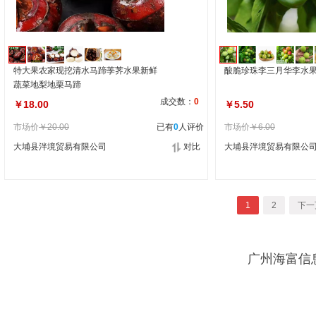
特大果农家现挖清水马蹄荸荠水果新鲜
酸脆珍珠李三月华李水
蔬菜地梨地栗马蹄
成交数：
0
￥18.00
￥5.50
市场价
￥20.00
已有
0
人评价
市场价
￥6.00
大埔县泮境贸易有限公司
对比
大埔县泮境贸易有限公
1
2
下一
广州海富信