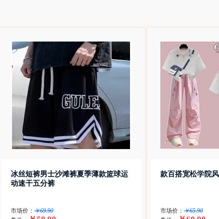
冰丝短裤男士沙滩裤夏季薄款篮球运
款百搭宽松学院风
动速干五分裤
市场价：
￥69.90
市场价：
￥65.90