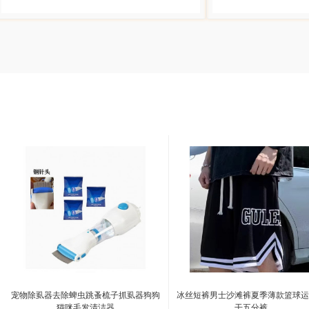
宠物除虱器去除蜱虫跳蚤梳子抓虱器狗狗
冰丝短裤男士沙滩裤夏季薄款篮球
猫咪毛发清洁器
干五分裤