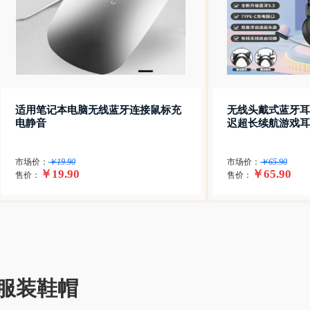
适用笔记本电脑无线蓝牙连接鼠标充
无线头戴式蓝牙耳
电静音
迟超长续航游戏耳
市场价：
￥19.90
市场价：
￥65.90
￥19.90
￥65.90
售价：
售价：
服装鞋帽