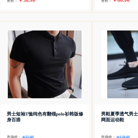
￥58.90
￥60.90
售价：
售价：
男士短袖T恤纯色有翻领polo衫韩版修
男鞋夏季透气男士
身百搭
网面运动鞋
市场价：
￥32.00
市场价：
￥129.00