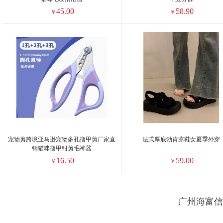
45.00
58.90
￥
￥
宠物剪跨境亚马逊宠物多孔指甲剪厂家直
法式厚底勃肯凉鞋女夏季外穿
销猫咪指甲钳剪毛神器
16.50
59.00
￥
￥
广州海富信