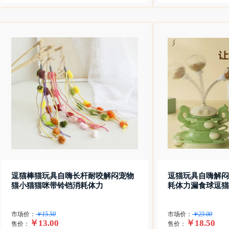
逗猫棒猫玩具自嗨长杆耐咬解闷宠物
逗猫玩具自嗨解闷
猫小猫猫咪带铃铛消耗体力
耗体力漏食球逗猫
市场价：
￥15.50
市场价：
￥23.00
￥13.00
￥18.50
售价：
售价：