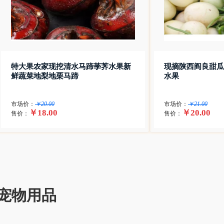
特大果农家现挖清水马蹄荸荠水果新
现摘陕西阎良甜瓜
鲜蔬菜地梨地栗马蹄
水果
市场价：
￥20.00
市场价：
￥21.00
￥18.00
￥20.00
售价：
售价：
宠物用品