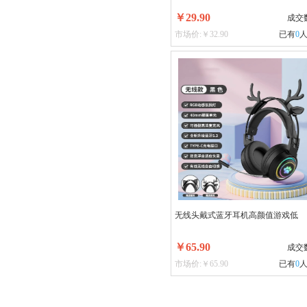
￥29.90
成交
市场价:￥32.90
已有
0
无线头戴式蓝牙耳机高颜值游戏低
￥65.90
成交
市场价:￥65.90
已有
0