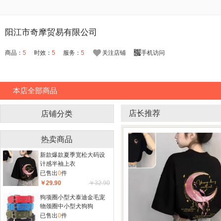
阳江市奇摩贸易有限公司
商品：
5
时效：
5
服务：
5
关注店铺
手机访问
本店全部商品
店长推荐
店铺分类
热卖商品
新款爆款夏季宽松大码设
计感半袖上衣
已售出
0
件
￥29.90
￥32.90
狗项圈小型犬泰迪金毛宠
物颈圈中小型犬狗狗
已售出
0
件