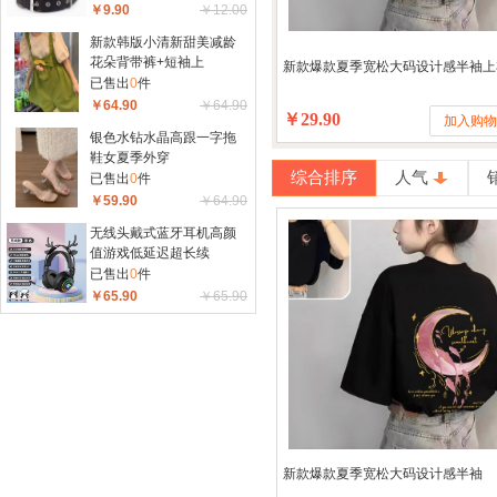
￥9.90
￥12.00
新款韩版小清新甜美减龄
花朵背带裤+短袖上
新款爆款夏季宽松大码设计感半袖上
已售出
0
件
￥64.90
￥64.90
￥29.90
加入购
银色水钻水晶高跟一字拖
鞋女夏季外穿
综合排序
人气
已售出
0
件
￥59.90
￥64.90
无线头戴式蓝牙耳机高颜
值游戏低延迟超长续
已售出
0
件
￥65.90
￥65.90
新款爆款夏季宽松大码设计感半袖