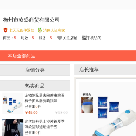
梅州市凌盛商贸有限公司
七天无条件退款
消保认证商家
商品：
5
时效：
5
服务：
5
关注店铺
手机访问
本店全部商品
店长推荐
店铺分类
热卖商品
宠物除虱器去除蜱虫跳蚤
梳子抓虱器狗狗猫咪
已售出
0
件
￥45.00
￥58.00
冰丝短裤男士沙滩裤夏季
薄款篮球运动速干五
已售出
0
件