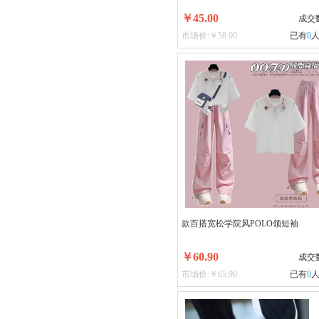
￥45.00
成交
市场价:￥58.00
已有
0
款百搭宽松学院风POLO领短袖
￥60.90
成交
市场价:￥65.90
已有
0