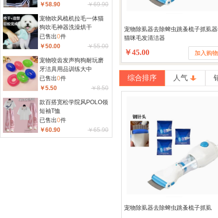
￥58.90
￥69.90
宠物吹风梳机拉毛一体猫
狗吹毛神器洗澡烘干
宠物除虱器去除蜱虫跳蚤梳子抓虱器
已售出
0
件
猫咪毛发清洁器
￥50.00
￥55.00
￥45.00
加入购
宠物咬齿发声狗狗耐玩磨
牙洁具用品训练大中
综合排序
人气
已售出
0
件
￥5.50
￥8.50
款百搭宽松学院风POLO领
短袖T恤
已售出
0
件
￥60.90
￥65.90
宠物除虱器去除蜱虫跳蚤梳子抓虱