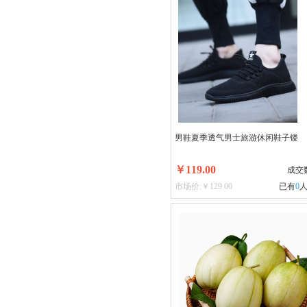
男鞋夏季透气男士旅游休闲鞋子镂
￥119.00
成交
市场价:￥129.00
已有
0