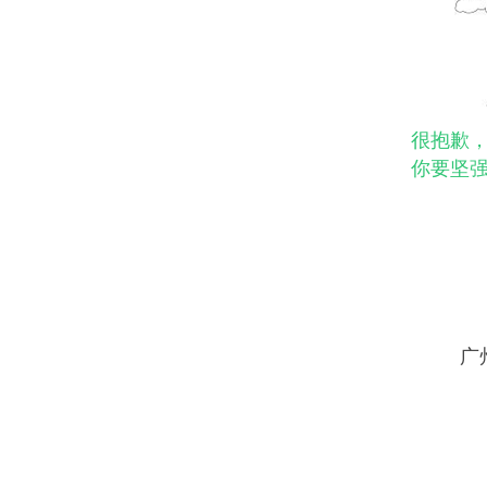
很抱歉，
你要坚
广